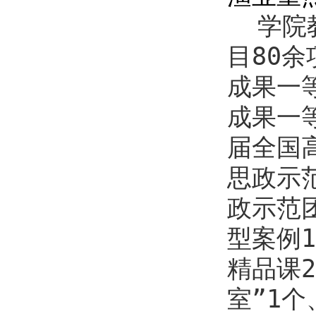
学院
目
80
余
成果一
成果一
届全国
思政示
政示范
型案例
1
精品课
2
室”
1
个