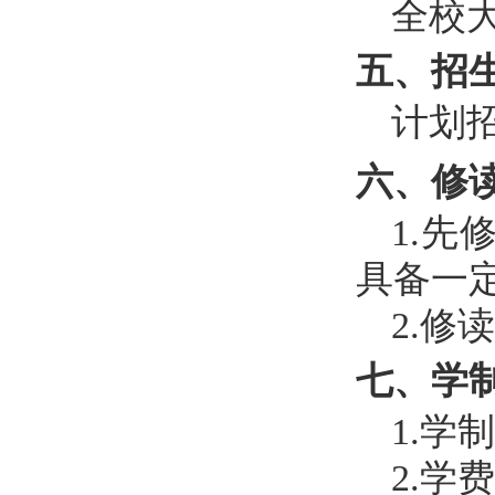
全校
五、招
计划
六、修
1.
具备一
2.修
七、学
1.学制
2.学费